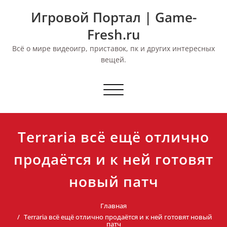
Перейти
Игровой Портал | Game-
к
содержимому
Fresh.ru
Всё о мире видеоигр, приставок, пк и других интересных
вещей.
Переключить
навигацию
Terraria всё ещё отлично
продаётся и к ней готовят
новый патч
Главная
Terraria всё ещё отлично продаётся и к ней готовят новый
патч