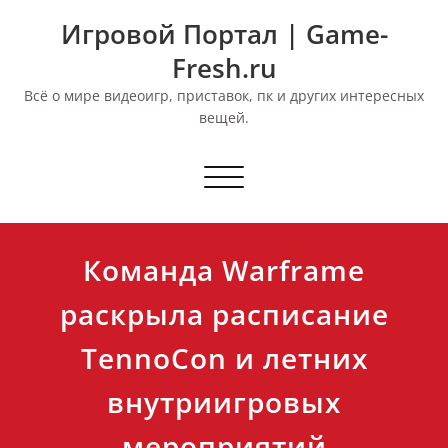
Перейти
Игровой Портал | Game-
к
содержимому
Fresh.ru
Всё о мире видеоигр, приставок, пк и других интересных
вещей.
Переключить
навигацию
Команда Warframe
раскрыла расписание
TennoCon и летних
внутриигровых
мероприятий