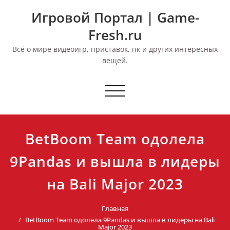
Перейти
Игровой Портал | Game-
к
содержимому
Fresh.ru
Всё о мире видеоигр, приставок, пк и других интересных
вещей.
Переключить
навигацию
BetBoom Team одолела
9Pandas и вышла в лидеры
на Bali Major 2023
Главная
BetBoom Team одолела 9Pandas и вышла в лидеры на Bali
Major 2023