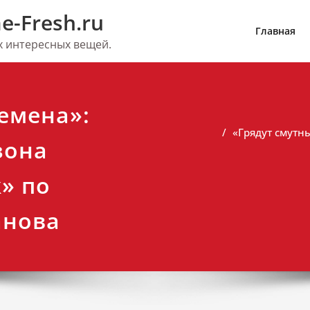
e-Fresh.ru
Главная
их интересных вещей.
емена»:
«Грядут смутн
зона
» по
анова