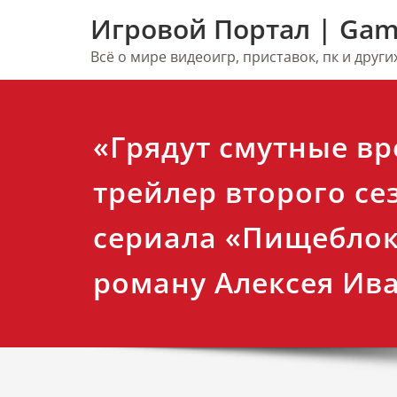
Перейти
Игровой Портал | Gam
к
содержимому
Всё о мире видеоигр, приставок, пк и друг
«Грядут смутные вр
трейлер второго се
сериала «Пищеблок
роману Алексея Ив