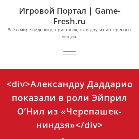
Перейти
Игровой Портал | Game-
к
содержимому
Fresh.ru
Всё о мире видеоигр, приставок, пк и других интересных
вещей.
Переключить
навигацию
<div>Александру Даддарио
показали в роли Эйприл
О’Нил из «Черепашек-
ниндзя»</div>