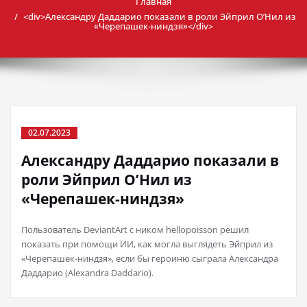
Главная
<div>Александру Даддарио показали в роли Эйприл О’Нил из
«Черепашек-ниндзя»</div>
02.07.2023
Александру Даддарио показали в
роли Эйприл О’Нил из
«Черепашек-ниндзя»
Пользователь DeviantArt с ником hellopoisson решил
показать при помощи ИИ, как могла выглядеть Эйприл из
«Черепашек-ниндзя», если бы героиню сыграла Александра
Даддарио (Alexandra Daddario).