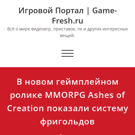
Перейти
Игровой Портал | Game-
к
содержимому
Fresh.ru
Всё о мире видеоигр, приставок, пк и других интересных
вещей.
Переключить
навигацию
В новом геймплейном
ролике MMORPG Ashes of
Creation показали систему
фригольдов