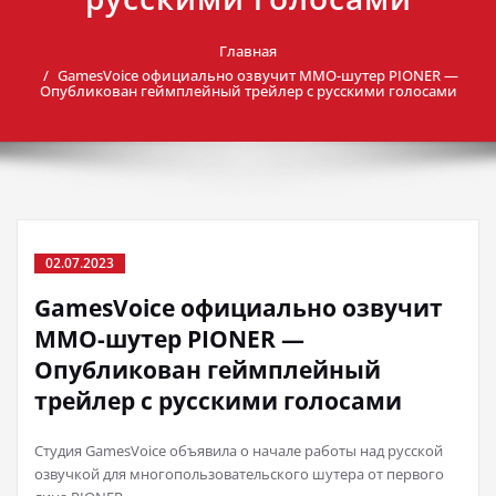
Главная
GamesVoice официально озвучит MMO-шутер PIONER —
Опубликован геймплейный трейлер с русскими голосами
02.07.2023
GamesVoice официально озвучит
MMO-шутер PIONER —
Опубликован геймплейный
трейлер с русскими голосами
Студия GamesVoice объявила о начале работы над русской
озвучкой для многопользовательского шутера от первого