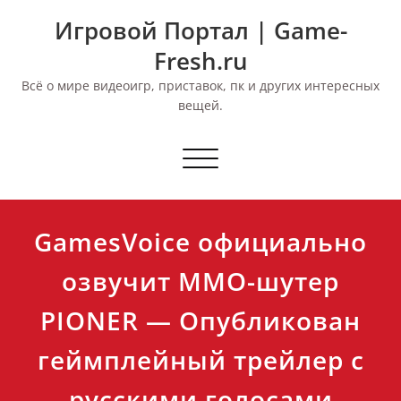
Перейти
Игровой Портал | Game-
к
содержимому
Fresh.ru
Всё о мире видеоигр, приставок, пк и других интересных
вещей.
Переключить
навигацию
GamesVoice официально
озвучит MMO-шутер
PIONER — Опубликован
геймплейный трейлер с
русскими голосами