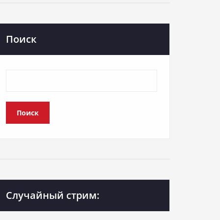
Поиск
Поиск
Случайный стрим: