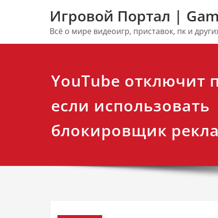
Перейти
Игровой Портал | Gam
к
содержимому
Всё о мире видеоигр, приставок, пк и друг
YouTube отключит п
если использовать
блокировщик рекл