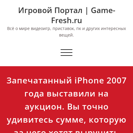
Перейти
Игровой Портал | Game-
к
содержимому
Fresh.ru
Всё о мире видеоигр, приставок, пк и других интересных
вещей.
Переключить
навигацию
Запечатанный iPhone 2007
года выставили на
аукцион. Вы точно
удивитесь сумме, которую
за него хотят выручить