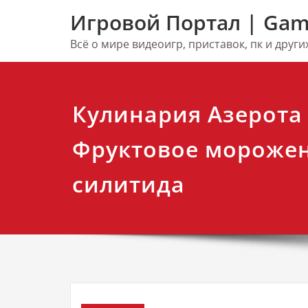
Перейти
Игровой Портал | Gam
к
содержимому
Всё о мире видеоигр, приставок, пк и друг
Кулинария Азерота 
Фруктовое морожен
силитида