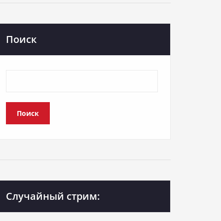
Поиск
Поиск
Случайный стрим: