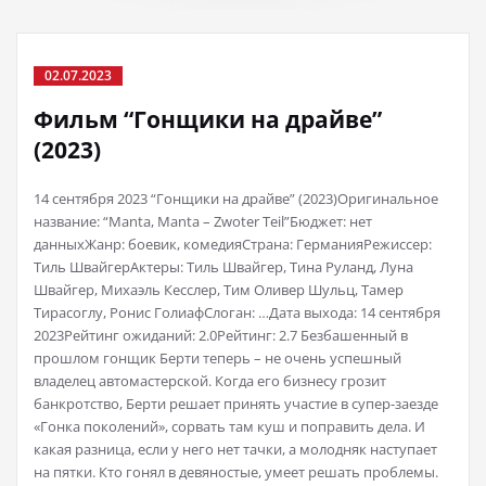
02.07.2023
Фильм “Гонщики на драйве”
(2023)
14 сентября 2023 “Гонщики на драйве” (2023)Оригинальное
название: “Manta, Manta – Zwoter Teil”Бюджет: нет
данныхЖанр: боевик, комедияСтрана: ГерманияРежиссер:
Тиль ШвайгерАктеры: Тиль Швайгер, Тина Руланд, Луна
Швайгер, Михаэль Кесслер, Тим Оливер Шульц, Тамер
Тирасоглу, Ронис ГолиафСлоган: …Дата выхода: 14 сентября
2023Рейтинг ожиданий: 2.0Рейтинг: 2.7 Безбашенный в
прошлом гонщик Берти теперь – не очень успешный
владелец автомастерской. Когда его бизнесу грозит
банкротство, Берти решает принять участие в супер-заезде
«Гонка поколений», сорвать там куш и поправить дела. И
какая разница, если у него нет тачки, а молодняк наступает
на пятки. Кто гонял в девяностые, умеет решать проблемы.