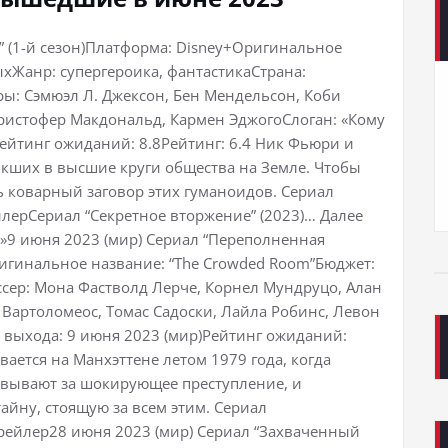
” (1-й сезон)Платформа: Disney+Оригинальное
ныхЖанр: супергероика, фантастикаСтрана:
ры: Сэмюэл Л. Джексон, Бен Мендельсон, Коби
ристофер Макдональд, Кармен ЭджогоСлоган: «Кому
ейтинг ожиданий: 8.8Рейтинг: 6.4 Ник Фьюри и
икших в высшие круги общества на Земле. Чтобы
ь коварный заговор этих гуманоидов. Сериал
ейлерСериал “Секретное вторжение” (2023)… Далее
»9 июня 2023 (мир) Сериал “Переполненная
ригинальное название: “The Crowded Room”Бюджет:
сер: Мона Фастволд Лерче, Корнел Мундруцо, Алан
 Вартоломеос, Томас Садоски, Лайла Робинс, Левон
а выхода: 9 июня 2023 (мир)Рейтинг ожиданий:
вается на Манхэттене летом 1979 года, когда
овывают за шокирующее преступление, и
айну, стоящую за всем этим. Сериал
трейлер28 июня 2023 (мир) Сериал “Захваченный