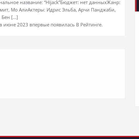
инальное название: “Hijack”Бюджет: нет данныхЖанр:
мит, Мо АлиАктеры: Идрис Эльба, Арчи Панджаби,
 Бен […]
 июне 2023 впервые появилась В Рейтинге.