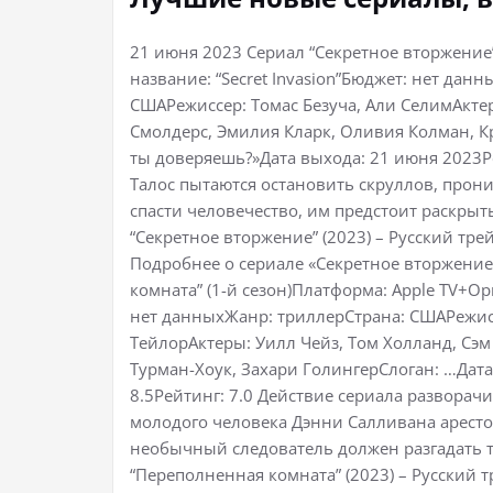
21 июня 2023 Сериал “Секретное вторжение
название: “Secret Invasion”Бюджет: нет дан
СШАРежиссер: Томас Безуча, Али СелимАкте
Смолдерс, Эмилия Кларк, Оливия Колман, К
ты доверяешь?»Дата выхода: 21 июня 2023Р
Талос пытаются остановить скруллов, прон
спасти человечество, им предстоит раскрыт
“Секретное вторжение” (2023) – Русский тр
Подробнее о сериале «Секретное вторжение
комната” (1-й сезон)Платформа: Apple TV+О
нет данныхЖанр: триллерСтрана: СШАРежис
ТейлорАктеры: Уилл Чейз, Том Холланд, Сэм
Турман-Хоук, Захари ГолингерСлоган: …Дат
8.5Рейтинг: 7.0 Действие сериала разворачи
молодого человека Дэнни Салливана арест
необычный следователь должен разгадать т
“Переполненная комната” (2023) – Русский 