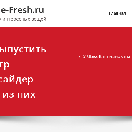
e-Fresh.ru
Главная
их интересных вещей.
выпустить
У Ubisoft в планах вы
гр
нсайдер
 из них