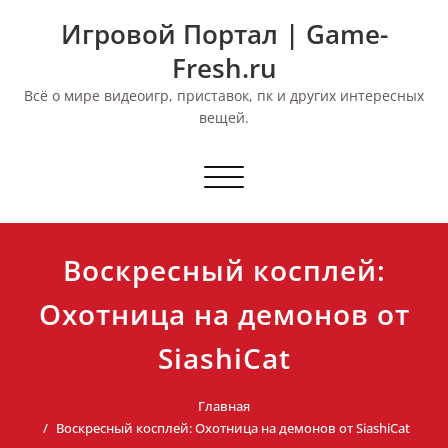
Перейти
Игровой Портал | Game-
к
содержимому
Fresh.ru
Всё о мире видеоигр, приставок, пк и других интересных
вещей.
Переключить
навигацию
Воскресный косплей:
Охотница на демонов от
SiashiCat
Главная
Воскресный косплей: Охотница на демонов от SiashiCat