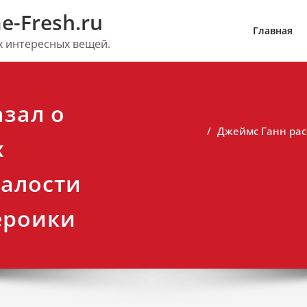
e-Fresh.ru
Главная
их интересных вещей.
зал о
Джеймс Ганн рас
х
талости
ероики