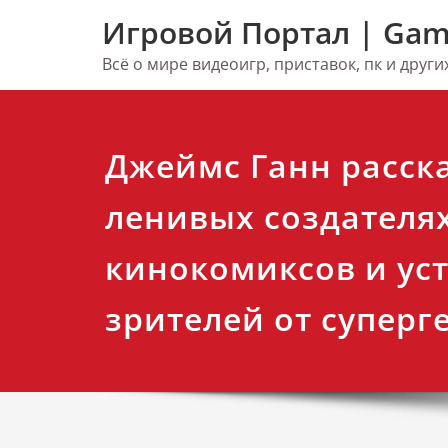
Перейти
Игровой Портал | Gam
к
содержимому
Всё о мире видеоигр, приставок, пк и друг
Джеймс Ганн расска
ленивых создателя
кинокомиксов и ус
зрителей от суперг