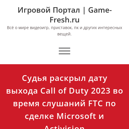
Перейти
Игровой Портал | Game-
к
содержимому
Fresh.ru
Всё о мире видеоигр, приставок, пк и других интересных
вещей.
Переключить
навигацию
Судья раскрыл дату
выхода Call of Duty 2023 во
время слушаний FTC по
сделке Microsoft и
Activision