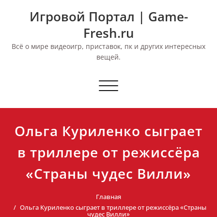
Перейти
Игровой Портал | Game-
к
содержимому
Fresh.ru
Всё о мире видеоигр, приставок, пк и других интересных
вещей.
Переключить
навигацию
Ольга Куриленко сыграет
в триллере от режиссёра
«Страны чудес Вилли»
Главная
Ольга Куриленко сыграет в триллере от режиссёра «Страны
чудес Вилли»