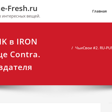
e-Fresh.ru
Главная
их интересных вещей.
K в IRON
ЧьиСвои #2. RU-PUN
е Contra.
здателя