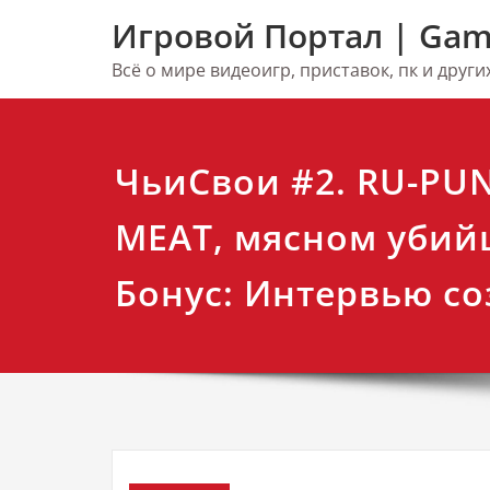
Перейти
Игровой Портал | Gam
к
содержимому
Всё о мире видеоигр, приставок, пк и друг
ЧьиСвои #2. RU-PUN
MEAT, мясном убийц
Бонус: Интервью со