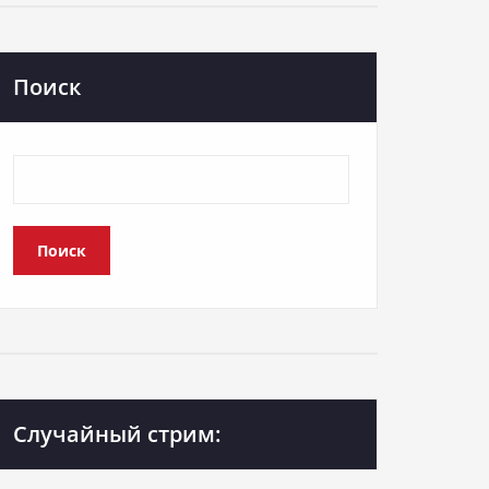
Поиск
Поиск
Случайный стрим: