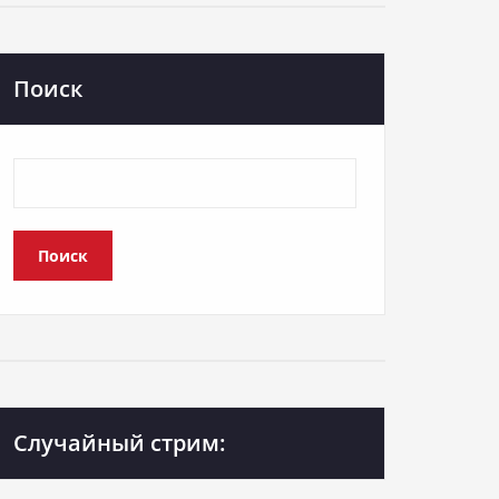
Поиск
Поиск
Случайный стрим: