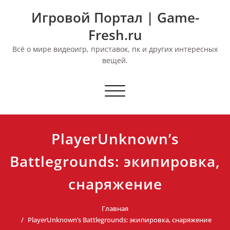
Перейти
Игровой Портал | Game-
к
содержимому
Fresh.ru
Всё о мире видеоигр, приставок, пк и других интересных
вещей.
Переключить
навигацию
PlayerUnknown’s
Battlegrounds: экипировка,
снаряжение
Главная
PlayerUnknown’s Battlegrounds: экипировка, снаряжение