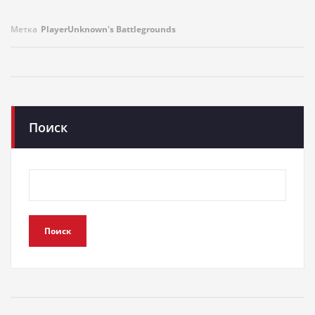
Метка
PlayerUnknown's Battlegrounds
Поиск
Поиск