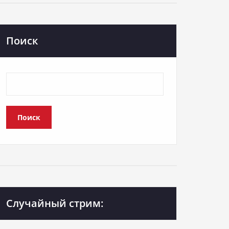
Поиск
Поиск
Случайный стрим: