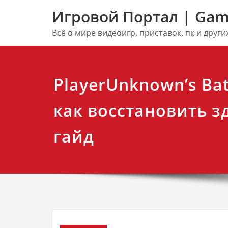
Перейти
Игровой Портал | Gam
к
содержимому
Всё о мире видеоигр, приставок, пк и друг
PlayerUnknown’s Bat
как восстановить з
гайд