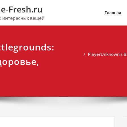
e-Fresh.ru
Главная
их интересных вещей.
tlegrounds:
PlayerUnknown’s B
доровье,