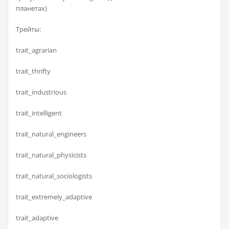
планетах)
Трейты:
trait_agrarian
trait_thrifty
trait_industrious
trait_intelligent
trait_natural_engineers
trait_natural_physicists
trait_natural_sociologists
trait_extremely_adaptive
trait_adaptive