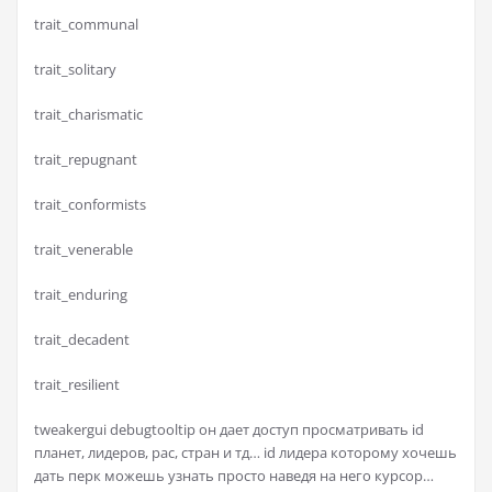
trait_communal
trait_solitary
trait_charismatic
trait_repugnant
trait_conformists
trait_venerable
trait_enduring
trait_decadent
trait_resilient
tweakergui debugtooltip он дает доступ просматривать id
планет, лидеров, рас, стран и тд… id лидера которому хочешь
дать перк можешь узнать просто наведя на него курсор…