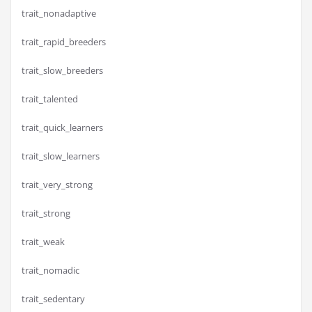
trait_nonadaptive
trait_rapid_breeders
trait_slow_breeders
trait_talented
trait_quick_learners
trait_slow_learners
trait_very_strong
trait_strong
trait_weak
trait_nomadic
trait_sedentary