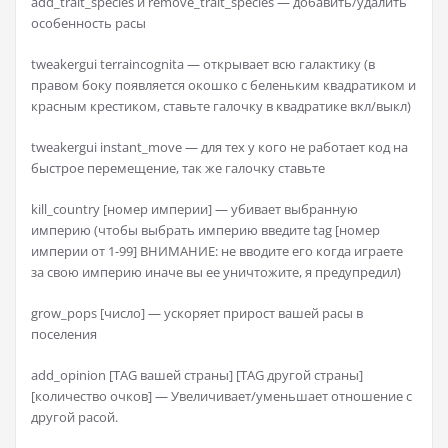
add_trait_species и remove_trait_species — добавить/удалить
особенность расы
tweakergui terraincognita — открывает всю галактику (в
правом боку появляется окошко с беленьким квадратиком и
красным крестиком, ставьте галочку в квадратике вкл/выкл)
tweakergui instant_move — для тех у кого не работает код на
быстрое перемещение, так же галочку ставьте
kill_country [номер империи] — убивает выбранную
империю (чтобы выбрать империю введите tag [номер
империи от 1-99] ВНИМАНИЕ: не вводите его когда играете
за свою империю иначе вы ее уничтожите, я предупредил)
grow_pops [число] — ускоряет прирост вашей расы в
поселения
add_opinion [TAG вашей страны] [TAG другой страны]
[количество очков] — Увеличивает/уменьшает отношение с
другой расой.