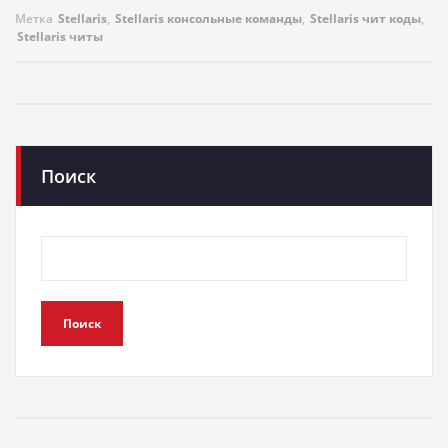
Метка
Stellaris
,
Stellaris консольные команды
,
Stellaris чит коды
,
Stellaris читы
Поиск
Поиск