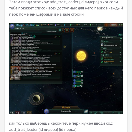
Затем вводи этот код: add_trait_leader [id лидера] в консоли
тебе покажет список всех доступных для него перков каждый
перк помечен цифрами в начале строки
как только выберешь какой тебе перк нужен вводи код:
add_trait_leader [id лидера] [id перка]