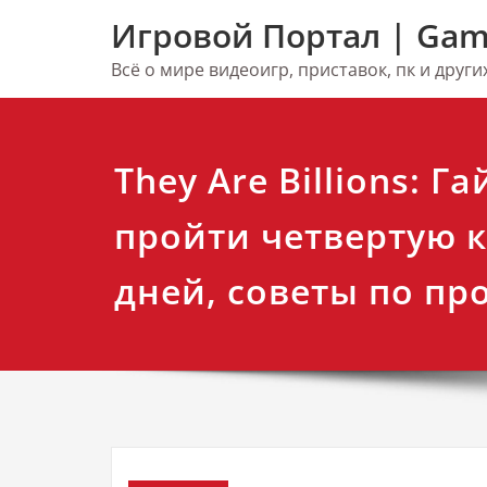
Перейти
Игровой Портал | Gam
к
содержимому
Всё о мире видеоигр, приставок, пк и друг
They Are Billions: Га
пройти четвертую к
дней, советы по п