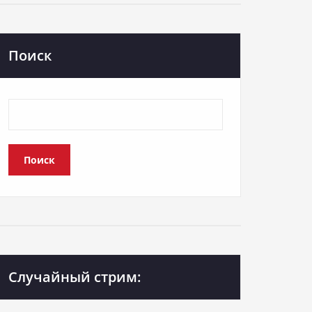
Поиск
Поиск
Случайный стрим: