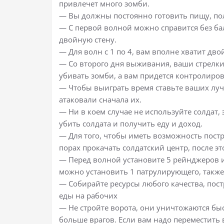
привлечет много зомби.
— Вы должны постоянно готовить пищу, пол
— С первой волной можно справится без ба
двойную стену.
— Для волн с 1 по 4, вам вполне хватит д
— Со второго дня выживания, ваши стрелки
убивать зомби, а вам придется контролиро
— Чтобы выиграть время ставьте ваших луч
атаковали сначала их.
— Ни в коем случае не используйте солдат,
убить солдата и получить еду и доход.
— Для того, чтобы иметь возможность пост
порах прокачать солдатский центр, после э
— Перед волной установите 5 рейнджеров и
можно установить 1 патрулирующего, также
— Собирайте ресурсы любого качества, пост
еды на рабочих
— Не стройте ворота, они уничтожаются быс
больше врагов. Если вам надо переместить 