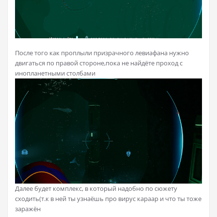
После того как проплыли призрачного левиафана нужно
двигаться по правой стороне,пока не найдёте проход с
инопланетными столбами
Далее будет комплекс, в который надобно по сюжету
сходить(т.к в ней ты узнаёшь про вирус караар и что ты тоже
заражён