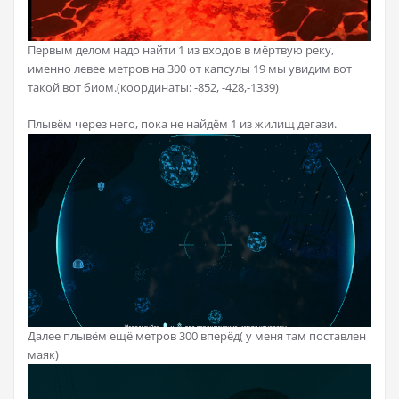
Первым делом надо найти 1 из входов в мёртвую реку,
именно левее метров на 300 от капсулы 19 мы увидим вот
такой вот биом.(координаты: -852, -428,-1339)
Плывём через него, пока не найдём 1 из жилищ дегази.
Далее плывём ещё метров 300 вперёд( у меня там поставлен
маяк)