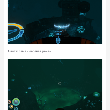
А вот и сама «мёртвая река»