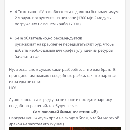
4-Тоже важно! У вас обязательно должны быть:минимум
2 модуль погружения на циклопе (1300 м)и 2 модуль
погружения на вашем крабе(1700м)
5-Не обязательно,но рекомендуется!
рука-захват на краб(легче передвигаться)И бур, чтобы
добыть необходимые для крафта улучшений ресурсы
(кианит и т.д)
Ну, в остальном думаю сами разберётесь что вам брать. В
принципе там плавают съедобные рыбки, так что париться
из-за еды не стоит
НО!
Лучше поставьте грядку на циклопе и посадите парочку
съедобных растений, так будет легче.
Сам лавовый биом(неактивный)
Паркуем наш жигуль прям на входе в биом, чтобы Морской
дракон не захотел его скушаЦ.