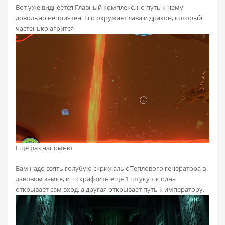
Вот уже виднеется Главный комплекс, но путь к нему
довольно неприятен. Его окружает лава и дракон, который
частенько агрится
Ещё раз напомню
Вам надо взять голубую скрижаль с Теплового генератора в
лавовом замке, и + скрафтить ещё 1 штуку т.к одна
открывает сам вход, а другая открывает путь к императору.