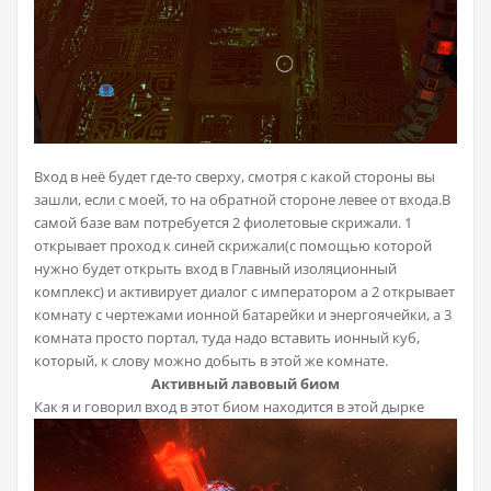
Вход в неё будет где-то сверху, смотря с какой стороны вы
зашли, если с моей, то на обратной стороне левее от входа.В
самой базе вам потребуется 2 фиолетовые скрижали. 1
открывает проход к синей скрижали(с помощью которой
нужно будет открыть вход в Главный изоляционный
комплекс) и активирует диалог с императором а 2 открывает
комнату с чертежами ионной батарейки и энергоячейки, а 3
комната просто портал, туда надо вставить ионный куб,
который, к слову можно добыть в этой же комнате.
Активный лавовый биом
Как я и говорил вход в этот биом находится в этой дырке