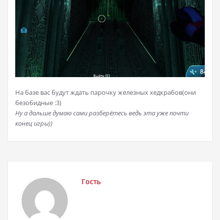
На базе вас будут ждать парочку железных хедкрабов(они
безобидные :3)
Ну а дальше думаю сами разберётесь ведь эта уже почти
конец игры))
Гость