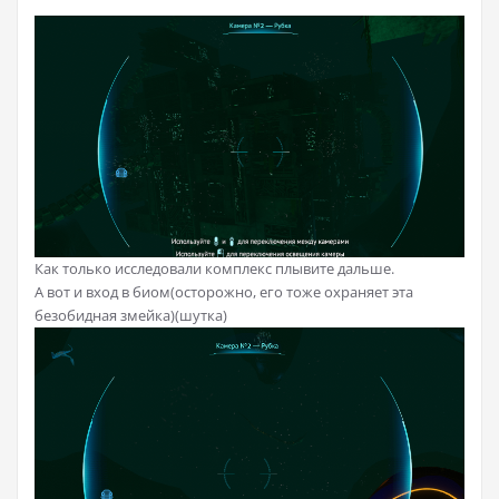
Как только исследовали комплекс плывите дальше.
А вот и вход в биом(осторожно, его тоже охраняет эта
безобидная змейка)(шутка)