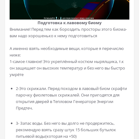
Подготовка к лавовому биому
Внимание! Перед тем как бороздить просторы этого биома-
вам надо хорошенько к нему подготовиться
А именно взять необходимые вещи, которые я перечислю
ниже:
1-самое главное! Это укреплённый костюм нырялщика, т.к
он защищает он высоких температур и без него вы быстро
умрёте
2-Это скрижали. Перед походом в лавовый биом скрафти
парочку фиолетовых скрижалей. Они пригодятся для
открытия дверей в Тепловом Генераторе Энергии
Предтеч.
3- Запас воды. Без него вы долго не продержитесь,
рекомендую взять сразу штук 15 больших бутылок
питьевой воды(которая на +50)