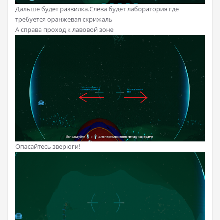
Дальше будет развилка.Слева будет лаборатория где
требуется оранжевая скрижаль
А справа проход к лавовой зоне
Опасайтесь зверюги!