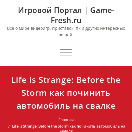
Перейти
Игровой Портал | Game-
к
содержимому
Fresh.ru
Всё о мире видеоигр, приставок, пк и других интересных
вещей.
Переключить
навигацию
Life is Strange: Before the
Storm как починить
автомобиль на свалке
Главная
Life is Strange: Before the Storm как починить автомобиль на
свалке