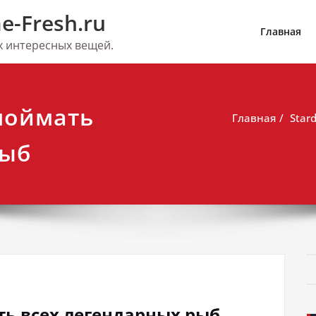
e-Fresh.ru
Главная
их интересных вещей.
 поймать
Главная
Star
рыб
ать всех легендарных рыб