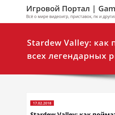
Перейти
Игровой Портал | Gam
к
содержимому
Всё о мире видеоигр, приставок, пк и друг
Stardew Valley: как
всех легендарных 
17.02.2018
Stardew Valley: как пойм