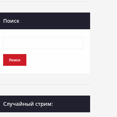
Поиск
Поиск
Случайный стрим: