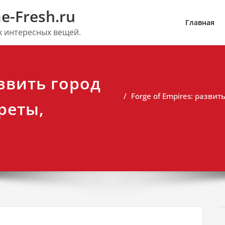
e-Fresh.ru
Главная
их интересных вещей.
азвить город
Forge of Empires: разви
реты,