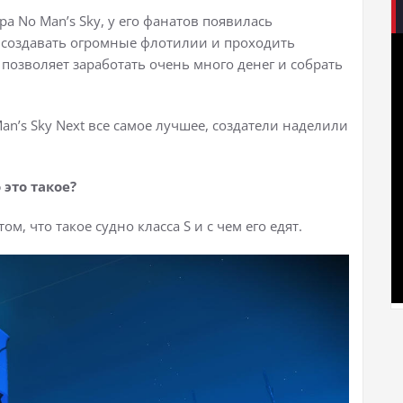
а No Man’s Sky, у его фанатов появилась
, создавать огромные флотилии и проходить
позволяет заработать очень много денег и собрать
an’s Sky Next все самое лучшее, создатели наделили
 это такое?
м, что такое судно класса S и с чем его едят.