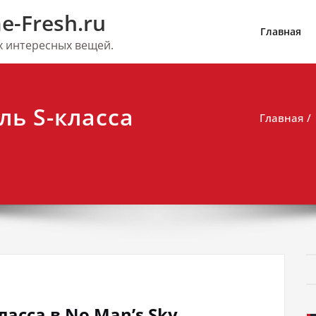
e-Fresh.ru
Главная
их интересных вещей.
ль S-класса
Главная
ласса в No Man’s Sky