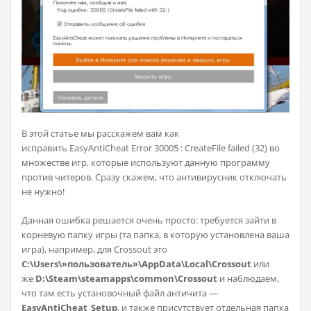
В этой статье мы расскажем вам как
исправить EasyAntiCheat Error 30005 : CreateFile failed (32) во
множестве игр, которые используют данную программу
против читеров. Сразу скажем, что антивирусник отключать
не нужно!
Данная ошибка решается очень просто: требуется зайти в
корневую папку игры (та папка, в которую установлена ваша
игра), например, для Crossout это
C:\Users\»пользователь»\AppData\Local\Crossout
или
же
D:\Steam\steamapps\common\Crossout
и наблюдаем,
что там есть установочный файл античита —
EasyAntiCheat_Setup
, и также присутствует отдельная папка