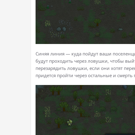
Синяя линия — куда пойдут ваши поселенц
будут проходить через ловушки, чтобы выйт
перезарядить ловушки, если они хотят пере
придется пройти через остальные и смерть 