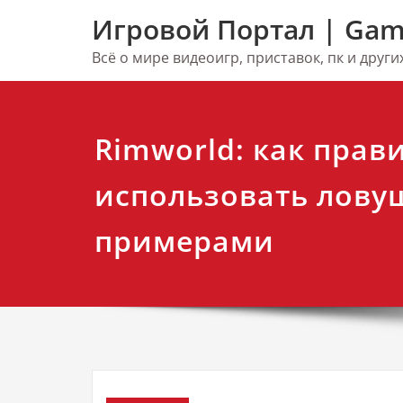
Перейти
Игровой Портал | Gam
к
содержимому
Всё о мире видеоигр, приставок, пк и друг
Rimworld: как прав
использовать ловуш
примерами