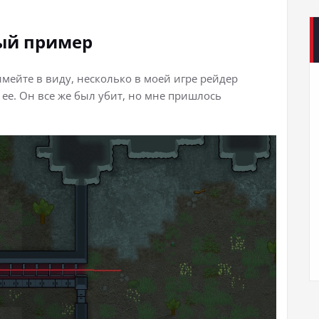
ый пример
мейте в виду, несколько в моей игре рейдер
ее. Он все же был убит, но мне пришлось