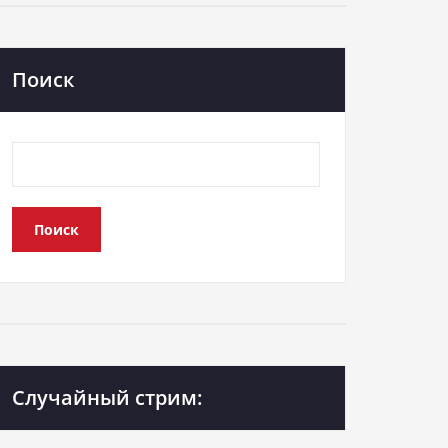
Поиск
Поиск
Случайный стрим: