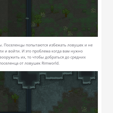
ы. Поселенцы попытаются избежать ловушек и не
и и войти. И это проблема когда вам нужно
вооружить их, то чтобы добраться до средних
поселенца от ловушек Rimworld.