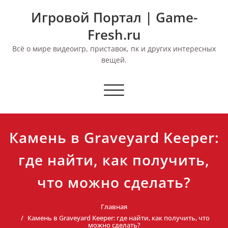
Перейти
Игровой Портал | Game-
к
содержимому
Fresh.ru
Всё о мире видеоигр, приставок, пк и других интересных
вещей.
Переключить
навигацию
Камень в Graveyard Keeper:
где найти, как получить,
что можно сделать?
Главная
Камень в Graveyard Keeper: где найти, как получить, что
можно сделать?