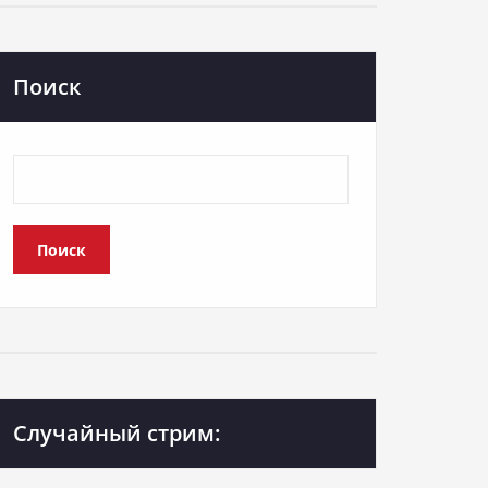
Поиск
Поиск
Случайный стрим: