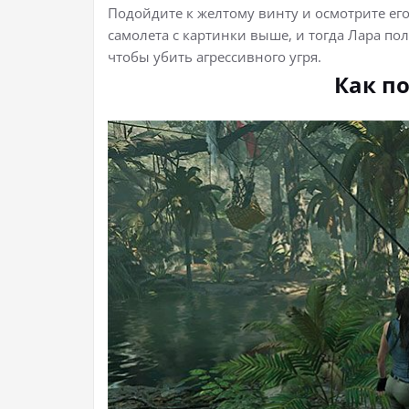
Подойдите к желтому винту и осмотрите его
самолета с картинки выше, и тогда Лара пол
чтобы убить агрессивного угря.
Как п