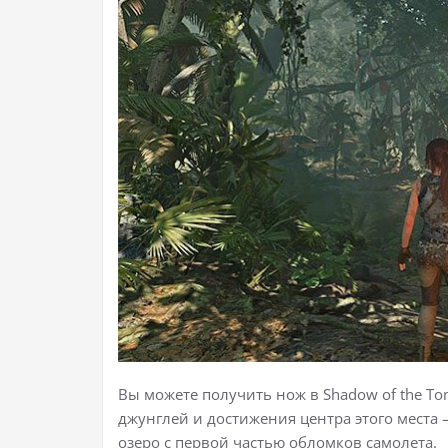
Вы можете получить нож в Shadow of the To
джунглей и достижения центра этого места —
озеро с первой частью обломков самолета.