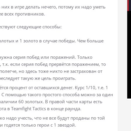
них в игре делать нечего, потому их надо уметь
ее всех противников.
уществуют следующие способы:
олотых и 1 золото в случае победы. Чем больше
нужна серия побед или поражений. Только
т.к. если серия побед прервётся поражением, то
полегче, но здесь тоже никто не застрахован от
реследует такую же цель проиграть.
ся процент от оставшихся денег. Курс 1/10, т.е. 1
. С помощью такого простого способа можно за один
наличии 60 золотых. В правой части карты есть
 в Teamfight Tactics в конце раунда.
о надо учесть, что не все будут проданы по той
 годятся только герои с 1 звездой.