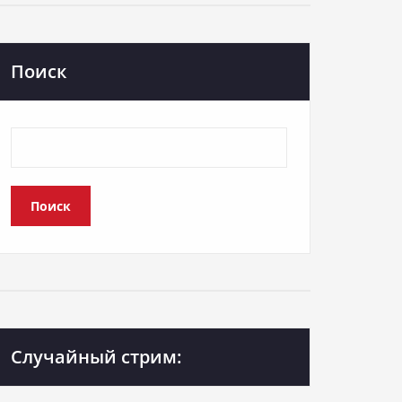
Поиск
Поиск
Случайный стрим: