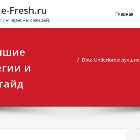
e-Fresh.ru
Главная
их интересных вещей.
учшие
Dota Underlords: лучши
егии и
гайд