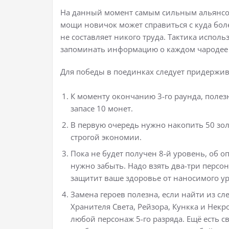
На данный момент самым сильным альянсом 
мощи новичок может справиться с куда бо
не составляет никого труда. Тактика исполь
запоминать информацию о каждом чародее 
Для победы в поединках следует придержив
К моменту окончанию 3-го раунда, полезн
запасе 10 монет.
В первую очередь нужно накопить 50 золо
строгой экономии.
Пока не будет получен 8-й уровень, об о
нужно забыть. Надо взять два-три персон
защитит ваше здоровье от наносимого ур
Замена героев полезна, если найти из с
Хранителя Света, Рейзора, Кункка и Некр
любой персонаж 5-го разряда. Ещё есть св