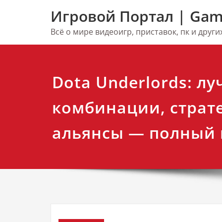
Перейти
Игровой Портал | Gam
к
содержимому
Всё о мире видеоигр, приставок, пк и друг
Dota Underlords: л
комбинации, страт
альянсы — полный 