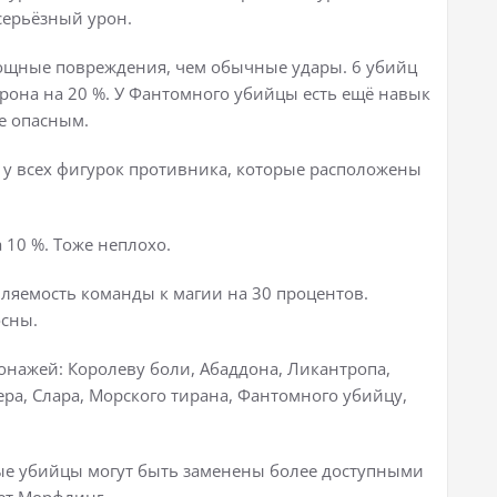
серьёзный урон.
мощные повреждения, чем обычные удары. 6 убийц
урона на 20 %. У Фантомного убийцы есть ещё навык
ее опасным.
 у всех фигурок противника, которые расположены
10 %. Тоже неплохо.
ляемость команды к магии на 30 процентов.
осны.
онажей: Королеву боли, Абаддона, Ликантропа,
ера, Слара, Морского тирана, Фантомного убийцу,
рые убийцы могут быть заменены более доступными
ет Морфлинг.