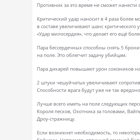
Противник за это время не сможет нанести 
Критический удар наносит в 4 раза более 
в составе увеличивают шанс критического 
«Удар милосердия», что делает его ещё бол
Пара бессердечных способны снять 5 брони
на поле. Это облегчит задачу убийцам.
Пара дикарей повышают урон союзников на 
2 штуки чешуйчатых увеличивают сопротив
Способности врага будут уже не так вредон
Лучше всего иметь на поле следующих перс
Короля песков, Охотника за головами, Вайп
Дроу-стражницу.
Если возникнет необходимость, то некото
бойцами. Например, отличной заменой буд