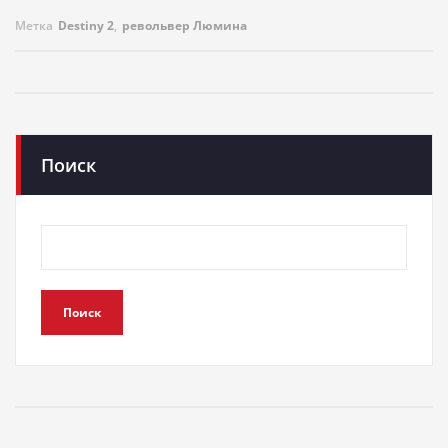
Метка
Destiny 2
,
револьвер Люмина
Поиск
Поиск