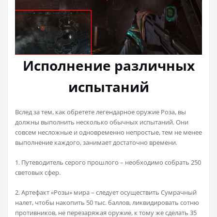
Исполнение различных
испытаний
Вслед за тем, как обретете легендарное оружие Роза, вы
должны выполнить несколько обычных испытаний. Они
совсем несложные и одновременно непростые, тем не менее
выполнение каждого, занимает достаточно времени.
1. Путеводитель серого прошлого – необходимо собрать 250
световых сфер.
2. Артефакт «Розы» мира – следует осуществить Сумрачный
налет, чтобы накопить 50 тыс. баллов, ликвидировать сотню
противников, не перезаряжая оружие, к тому же сделать 35