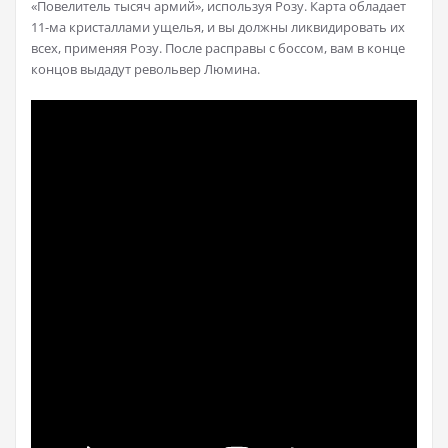
«Повелитель тысяч армий», используя Розу. Карта обладает
11-ма кристаллами ущелья, и вы должны ликвидировать их
всех, применяя Розу. После расправы с боссом, вам в конце
концов выдадут револьвер Люмина.