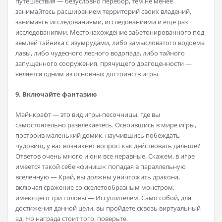
путешествия — безусловно перебор, тем не менее
занимайтесь расширением территорий своих владений,
занимаясь исследованиями, исследованиями и еще раз
исследованиями. Местонахождение забетонированного под
землей тайника с изумрудами, либо замысловатого водоема
лавы, либо чудесного лесного водопада, либо тайного
запущенного сооружения, прячущего драгоценности —
является одним из основных достоинств игры.
9. Включайте фантазию
Майнкрафт — это вид игры-песочницы, где вы
самостоятельно развлекаетесь. Освоившись в мире игры,
построив маленький домик, научившись побеждать
чудовищ, у вас возникнет вопрос: как действовать дальше?
Ответов очень много и они все неравные. Скажем, в игре
имеется такой себе «финиш»: попадая в параллельную
вселенную — Край, вы должны уничтожить дракона,
включая сражение со скелетообразным монстром,
имеющего три головы — Иссушителем. Само собой, для
достижения данной цели, вы пройдете сквозь виртуальный
ад. Но награда стоит того, поверьте.