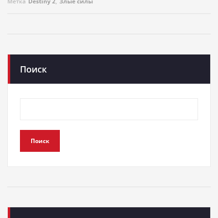
Метка
Destiny 2
,
Злые силы
Поиск
Поиск