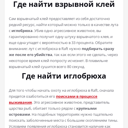
Где найти взрывной клей
Сам взрывчатый клей предоставляет из себя достаточно
редкий ресурс, найти который можно только в качестве лута
с
иглобрюха
. Убив одно агрессивное животное, вы
гарантированно получит одну штуку взрывчатого клея, и
еще одна упадет с вероятностью в 33 процента. Обратите
внимание: лут с иглобрюха в Raft нужно
подбирать сразу
же после его убийства
, так как если этого не сделать, через
некоторое время клей попросту исчезнет. В плавильне
взрывчатый клей сушится всего 80 секунд.
Где найти иглобрюха
Для того чтобы начать охоту на иглобрюха в Raft, сначала
придется озаботиться его
поисками в процессе
выживания
. Это агрессивное животное, представитель
царства рыб, обитает только рядом с
крупными
островами
. На подобных территориях нужно тщательно
поискать заболоченные места с большим скоплением тины.
Условием появления иглобрюха становится наличие как