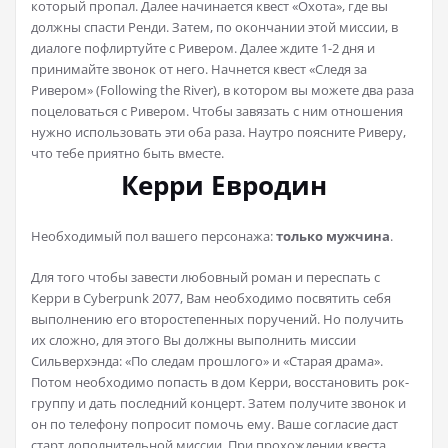
который пропал. Далее начинается квест «Охота», где вы
должны спасти Ренди. Затем, по окончании этой миссии, в
диалоге пофлиртуйте с Ривером. Далее ждите 1-2 дня и
принимайте звонок от него. Начнется квест «Следя за
Ривером» (Following the River), в котором вы можете два раза
поцеловаться с Ривером. Чтобы завязать с ним отношения
нужно использовать эти оба раза. Наутро поясните Риверу,
что тебе приятно быть вместе.
Керри Евродин
Необходимый пол вашего персонажа:
только мужчина
.
Для того чтобы завести любовный роман и переспать с
Керри в Cyberpunk 2077, Вам необходимо посвятить себя
выполнению его второстепенных поручений. Но получить
их сложно, для этого Вы должны выполнить миссии
Сильверхэнда: «По следам прошлого» и «Старая драма».
Потом необходимо попасть в дом Керри, восстановить рок-
группу и дать последний концерт. Затем получите звонок и
он по телефону попросит помочь ему. Ваше согласие даст
старт дополнительной миссии. При прохождении квеста