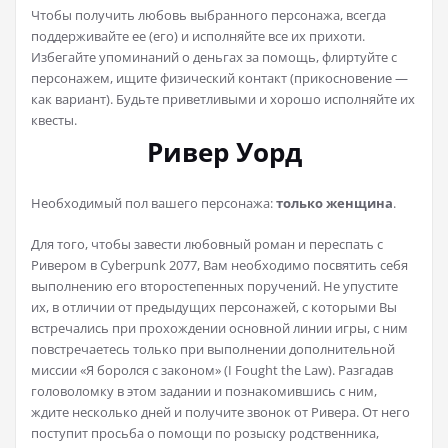
Чтобы получить любовь выбранного персонажа, всегда
поддерживайте ее (его) и исполняйте все их прихоти.
Избегайте упоминаний о деньгах за помощь, флиртуйте с
персонажем, ищите физический контакт (прикосновение —
как вариант). Будьте приветливыми и хорошо исполняйте их
квесты.
Ривер Уорд
Необходимый пол вашего персонажа:
только женщина
.
Для того, чтобы завести любовный роман и переспать с
Ривером в Cyberpunk 2077, Вам необходимо посвятить себя
выполнению его второстепенных поручений. Не упустите
их, в отличии от предыдущих персонажей, с которыми Вы
встречались при прохождении основной линии игры, с ним
повстречаетесь только при выполнении дополнительной
миссии «Я боролся с законом» (I Fought the Law). Разгадав
головоломку в этом задании и познакомившись с ним,
ждите несколько дней и получите звонок от Ривера. От него
поступит просьба о помощи по розыску родственника,