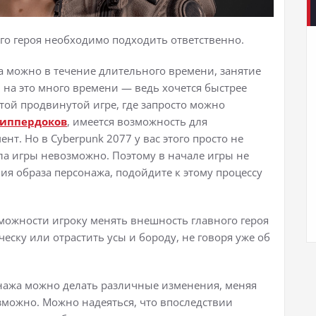
го героя необходимо подходить ответственно.
а можно в течение длительного времени, занятие
 на это много времени — ведь хочется быстрее
этой продвинутой игре, где запросто можно
риппердоков
, имеется возможность для
т. Но в Cyberpunk 2077 у вас этого просто не
ла игры невозможно. Поэтому в начале игры не
ия образа персонажа, подойдите к этому процессу
зможности игроку менять внешность главного героя
еску или отрастить усы и бороду, не говоря уже об
онажа можно делать различные изменения, меняя
зможно. Можно надеяться, что впоследствии