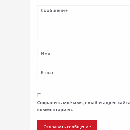
Сохранить моё имя, email и адрес сай
комментариев.