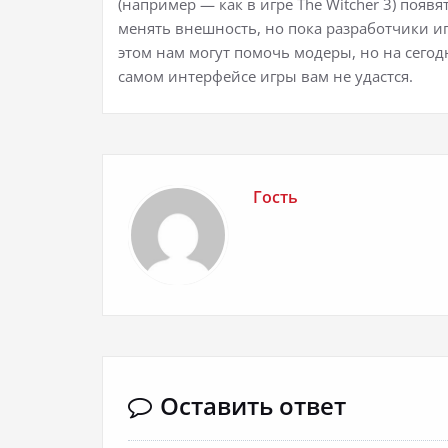
(например — как в игре The Witcher 3) появ
менять внешность, но пока разработчики иг
этом нам могут помочь модеры, но на сегод
самом интерфейсе игры вам не удастся.
Гость
Оставить ответ