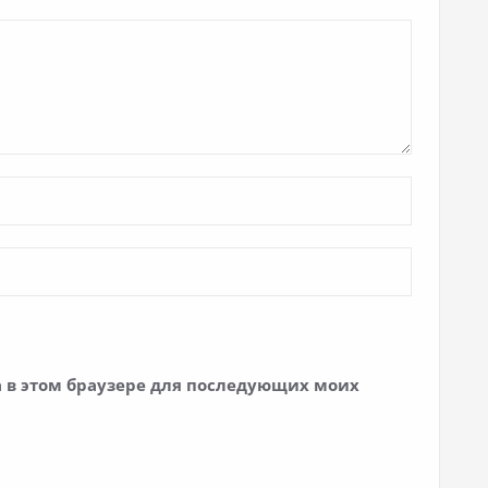
та в этом браузере для последующих моих