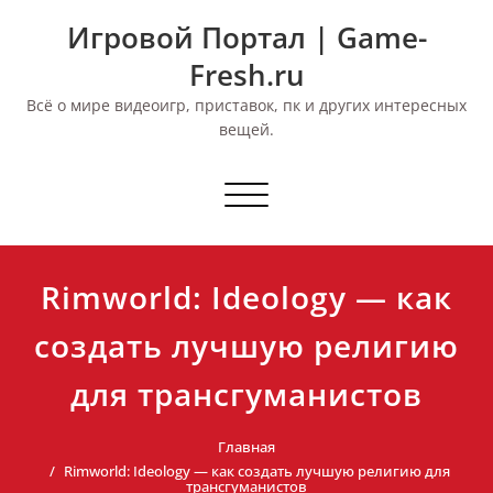
Перейти
Игровой Портал | Game-
к
содержимому
Fresh.ru
Всё о мире видеоигр, приставок, пк и других интересных
вещей.
Переключить
навигацию
Rimworld: Ideology — как
создать лучшую религию
для трансгуманистов
Главная
Rimworld: Ideology — как создать лучшую религию для
трансгуманистов