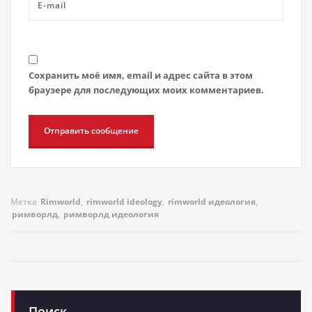
Сохранить моё имя, email и адрес сайта в этом
браузере для последующих моих комментариев.
Метка
Rimworld
,
rimworld ideology
,
rimworld идеология
,
римворлд
,
римворлд идеология
Поиск