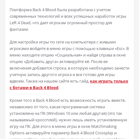
Платформа Back 4 Blood была разработана с учетом
современных технологий и всех успешных наработок игры
Left 4 Dead, что дает игрокам огромный простор для
фантазии.
Для настройки игры по сети на компьютере с живыми
игроками войдите в меню игры с помощью клавиши «Esc». В
меню находите опцию «Социальная» и найдя справа в окне
опцию «Добавить друга» активируйте её. После ее
включения добавится строка, в которую необходимо занести
учетную запись другого игрока и все готово для игры
вдвоем. Также на нашем сайте есть гайд,
как играть только
с ботами в Back 4 Blood
.
Кроме того в Back 4 Blood есть возможность играть вместе,
независимо от того, какая программная система
установлена на ПК (Windows 10 или любая другая) (это так
называемый кроссплей), нужно лишь иметь установленную
игру на ПК. Для этого в меню игры в окне Matchmaking
Options активируйте параметр Back 4 Blood Crossplay и