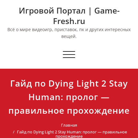
Перейти
Игровой Портал | Game-
к
содержимому
Fresh.ru
Всё о мире видеоигр, приставок, пк и других интересных
вещей.
Переключить
навигацию
Гайд по Dying Light 2 Stay
Human: пролог —
правильное прохождение
Главная
Гайд по Dying Light 2 Stay Human: пролог — правильное
прохождение