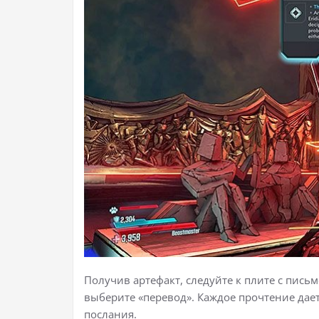
Получив артефакт, следуйте к плите с пись
выберите «перевод». Каждое прочтение дае
послания.