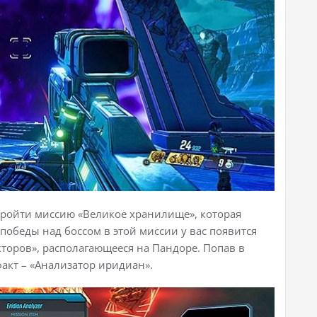
пройти миссию «Великое хранилище», которая
победы над боссом в этой миссии у вас появится
торов», располагающееся на Пандоре. Попав в
акт – «Анализатор иридиан».