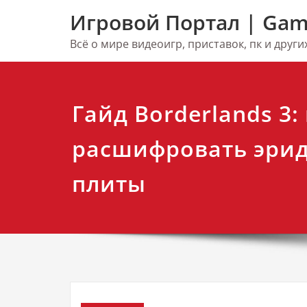
Перейти
Игровой Портал | Gam
к
содержимому
Всё о мире видеоигр, приставок, пк и друг
Гайд Borderlands 3:
расшифровать эри
плиты