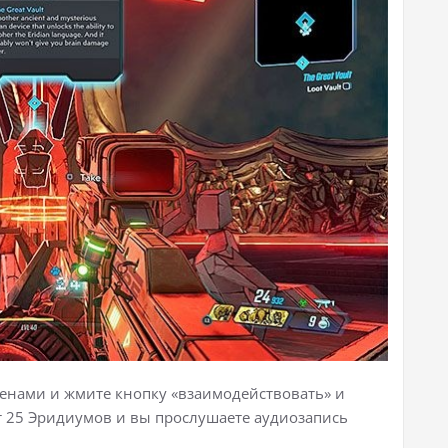
менами и жмите кнопку «взаимодействовать» и
т 25 Эридиумов и вы прослушаете аудиозапись