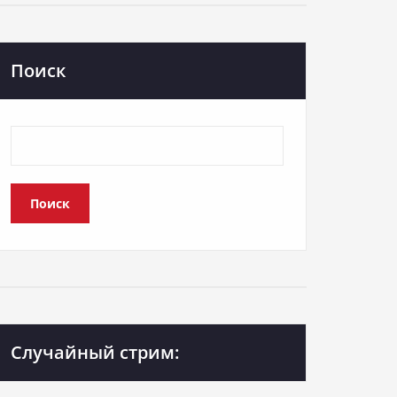
Поиск
Поиск
Случайный стрим: