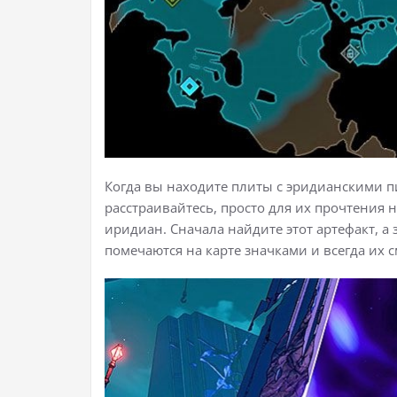
Когда вы находите плиты с эридианскими п
расстраивайтесь, просто для их прочтения
иридиан. Сначала найдите этот артефакт, а
помечаются на карте значками и всегда их с