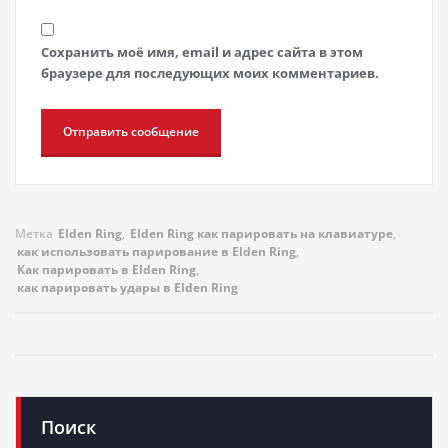
Сохранить моё имя, email и адрес сайта в этом
браузере для последующих моих комментариев.
Метка
Elden Ring
,
Elden Ring как парировать на клавиатуре
,
как использовать парирование в Elden Ring
,
Как парировать в Elden Ring
,
как парировать удары в Elden Ring
Поиск