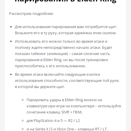
Рассмотрим подробнее:
Для использования парирования вам потребуется щит.
Возьмите его в ту руку, которая заряжена этим скилом.
Использовать его можно только во время атаки и
поэтому ждите непосредственно начало атаки. Будет
показан тайминг (анимация) – самая сложная часть
парирования в Elden Ring, но вы после тренировки
приспособитесь к его использованию.
Во время атаки включайте следующие кнопки
использования способности, соответствующие той руке,
в которой вы держите щит.
Парировать удары в Elden Ring можно на
клавиатуре ири игре на компьютере – используйте
сочетание клавиш Shift + ПКМ,
для PlayStation 4 и 5 — R2 / L2
и на Series X|S и Xbox One – клавиши RT / LT.