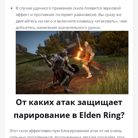
В случае удачного примения скила появится звуковой
эффект и противник потеряет равновесие. Вы сразу же
двигайтесь на него и включите клавишу «атаковать», чем
добьетесь нанесения значительного урона.
От каких атак защищает
парирование в Elden Ring?
Этот скил эффективен при блокировании атак от не очень
сильных противников, вооруженных легким оружием, при