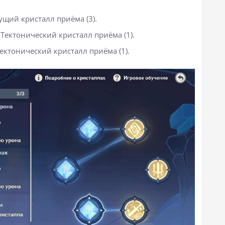
ущий кристалл приёма (3).
Тектонический кристалл приёма (1).
ектонический кристалл приёма (1).