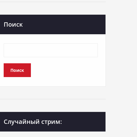
Поиск
Поиск
Случайный стрим: