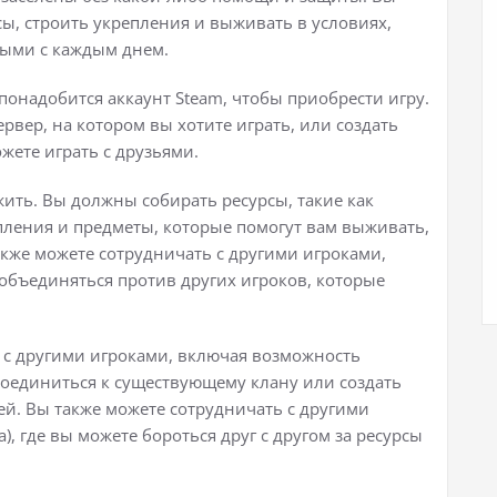
сы, строить укрепления и выживать в условиях,
ными с каждым днем.
 понадобится аккаунт Steam, чтобы приобрести игру.
рвер, на котором вы хотите играть, или создать
жете играть с друзьями.
жить. Вы должны собирать ресурсы, такие как
епления и предметы, которые помогут вам выживать,
акже можете сотрудничать с другими игроками,
 объединяться против других игроков, которые
я с другими игроками, включая возможность
соединиться к существующему клану или создать
ей. Вы также можете сотрудничать с другими
), где вы можете бороться друг с другом за ресурсы