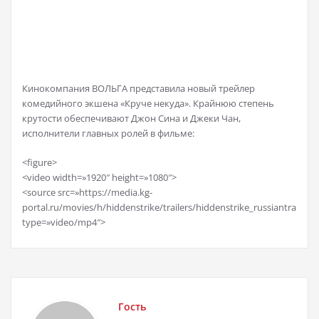
Кинокомпания ВОЛЬГА представила новый трейлер
комедийного экшена «Круче некуда». Крайнюю степень
крутости обеспечивают Джон Сина и Джеки Чан,
исполнители главных ролей в фильме:
<figure>
<video width=»1920″ height=»1080″>
<source src=»https://media.kg-
portal.ru/movies/h/hiddenstrike/trailers/hiddenstrike_russiantrailer
type=»video/mp4″>
Гость