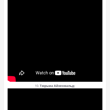
10.
Тюрьма Айзенвальд: