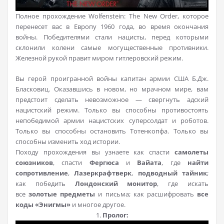
Полное прохождение Wolfenstein: The New Order, которое
перенесет вас в Европу 1960 года, во время окончания
войны. Победителями стали нацисты, перед которыми
склонили колени самые могущественные противники.
Железной рукой правит миром гитлеровский режим.
Вы герой проигранной войны капитан армии США Б.Дж.
Бласковиц. Оказавшись в новом, но мрачном мире, вам
предстоит сделать невозможное — свергнуть адский
нацистский режим. Только вы способны противостоять
непобедимой армии нацистских суперсолдат и роботов.
Только вы способны остановить Тотенкопфа. Только вы
способны изменить ход истории.
Походу прохождения вы узнаете как спасти
самолеты
союзников
, спасти
Фергюса
и
Вайата
, где
найти
сопротивление
,
Лазеркрафтверк
,
подводный тайник
;
как победить
Лондонский монитор
, где искать
все
золотые предметы
и письма; как расшифровать
все
коды «Энигмы»
и многое другое.
1.
Пролог: