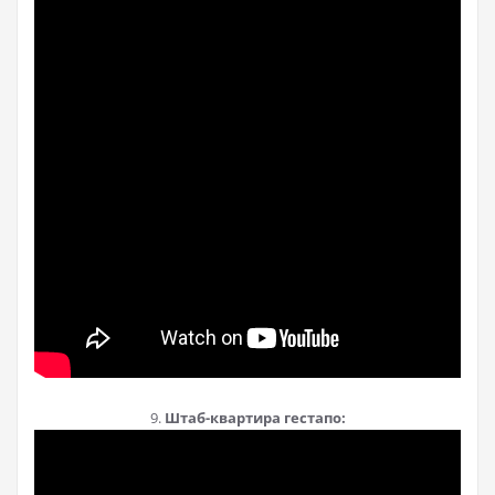
9.
Штаб-квартира гестапо: