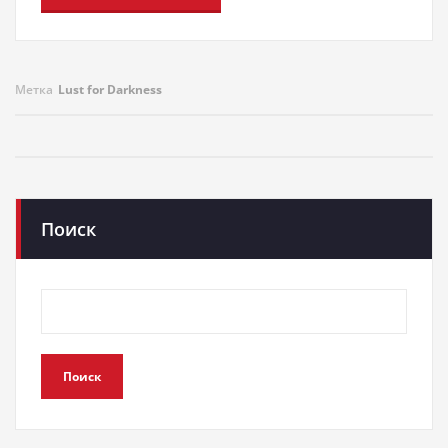
Метка
Lust for Darkness
Поиск
Поиск