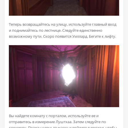
Теперь возвращайтесь на улицу, используйте главный вход
и поднимайтесь по лестнице. Следуйте единственно
возможному пути. Скоро появится Уиллард. Бегите к лифту.
Вы найдете комнату с порталом, используйте ее и
отправитесь в измерение Луштхаа. Затем следуйте по
коридору. Позже наденьте маску и войдите в проход, чтобы