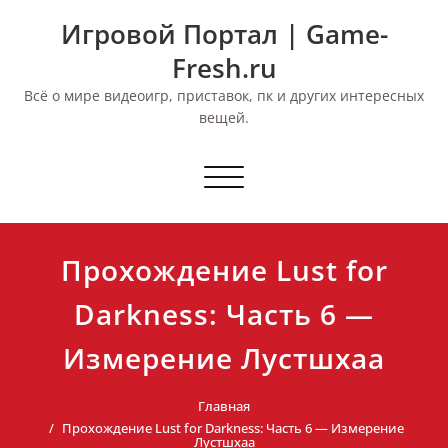
Перейти
Игровой Портал | Game-
к
содержимому
Fresh.ru
Всё о мире видеоигр, приставок, пк и других интересных
вещей.
Переключить
навигацию
Прохождение Lust for
Darkness: Часть 6 —
Измерение Лустшхаа
Главная
Прохождение Lust for Darkness: Часть 6 — Измерение
Лустшхаа